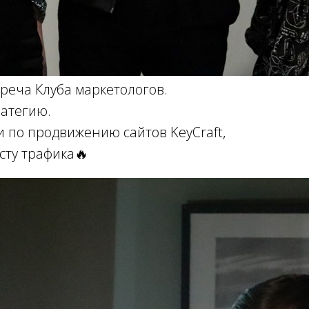
реча Клуба маркетологов.
ратегию.
 по продвижению сайтов KeyCraft,
сту трафика🔥