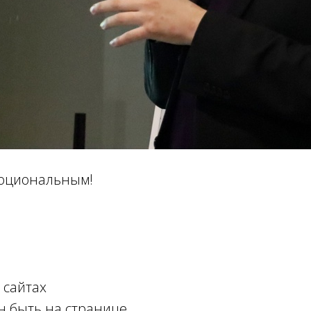
моциональным!
 сайтах
н быть на странице