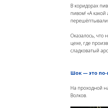
В коридорах пив
пивом! «А какой
перешёптывалис
Оказалось, что 
цехе, где произ
сладковатый ар
Шок — это по
На проходной н
Волков.