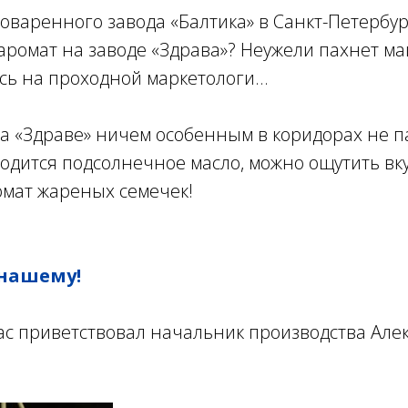
оваренного завода «Балтика» в Санкт-Петербур
 аромат на заводе «Здрава»? Неужели пахнет м
ь на проходной маркетологи…
на «Здраве» ничем особенным в коридорах не па
водится подсолнечное масло, можно ощутить вк
омат жареных семечек!
-нашему!
ас приветствовал начальник производства Але