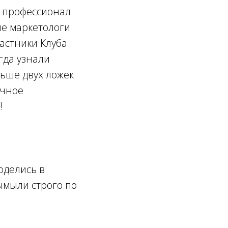
о профессионал
ые маркетологи
частники Клуба
гда узнали
льше двух ложек
ычное
!
оделись в
ымыли строго по