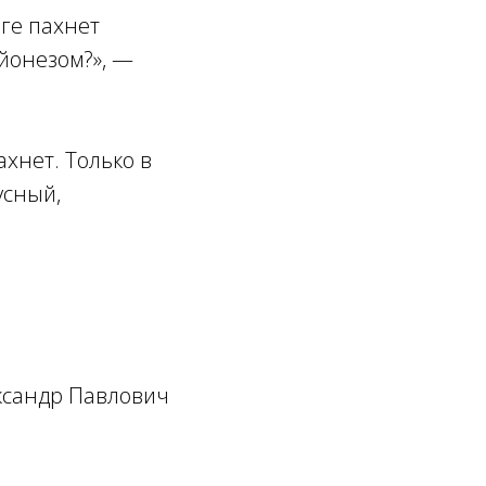
ге пахнет
айонезом?», —
хнет. Только в
усный,
ксандр Павлович