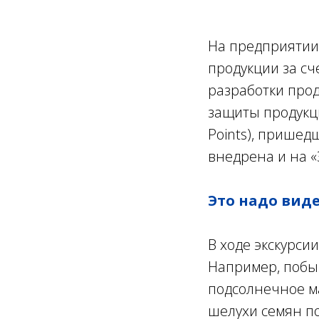
На предприятии 
продукции за сч
разработки прод
защиты продукции
Points), прише
внедрена и на «
Это надо виде
В ходе экскурси
Например, побы
подсолнечное ма
шелухи семян под