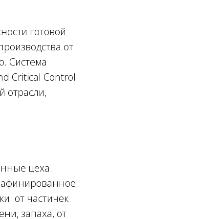
сности готовой
 производства от
ю. Система
Critical Control
й отрасли,
енные цеха.
 рафинированное
и: от частичек
ни, запаха, от