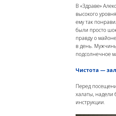
В «Здраве» Алек
высокого уровн
ему так понрави
были просто шок
правду о майоне
в день. Мужчины
подсолнечное м
Чистота — зал
Перед посещени
халаты, надели 
инструкции.