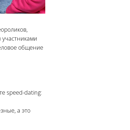
еороликов,
и участниками
деловое общение
е speed-dating:
зные, а это