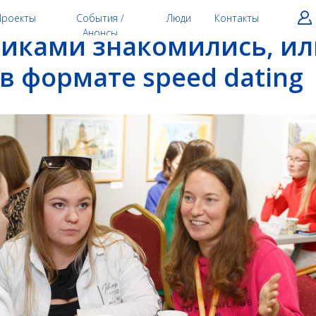
кетологи Кирова с
Проекты
События /
Люди
Контакты
Анонсы
иками знакомились, ил
 в формате speed dating