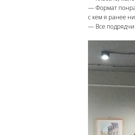
— Формат понрав
с кем я ранее н
— Все подрядчик