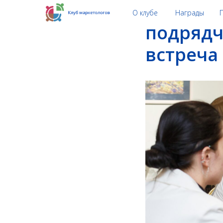
Как мар
О клубе
Награды
подрядч
встреча