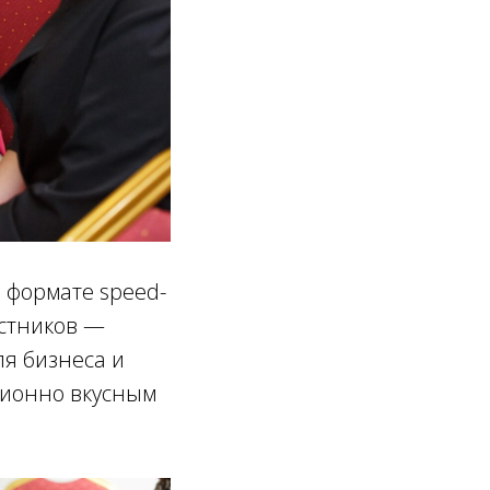
в формате speed-
астников —
ля бизнеса и
ционно вкусным