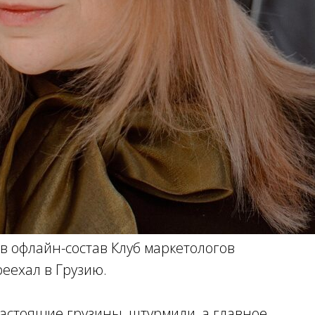
ов офлайн-состав Клуб маркетологов
еехал в Грузию.
 настоящие грузины, штурмили, а главное