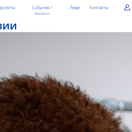
Проекты
События /
Люди
Контакты
Анонсы
зии