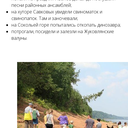
песни районных ансамблей;
на хуторе Савковых увидели свиноматок и
свинопапок. Там и заночевали;
на Сокольей горе попытались откопать динозавра;
потрогали, посидели и залезли на Жуковлянские
валуны.